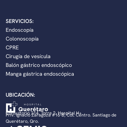
SERVICIOS:
Endoscopía
Colonoscopía
CPRE
Cirugía de vesícula
Balón gástrico endoscópico
Manga gástrica endoscópica
UBICACIÓN:
Consultorio 214, Torre 2. Hospital H+
Priv. Ignacio Zaragoza #16-B, Col. Centro. Santiago de
Querétaro, Qro.