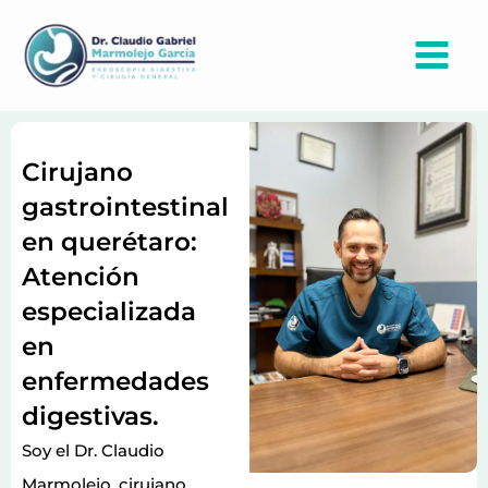
Ir
al
contenido
Cirujano
gastrointestinal
en querétaro:
Atención
especializada
en
enfermedades
digestivas.
Soy el Dr. Claudio
Marmolejo, cirujano