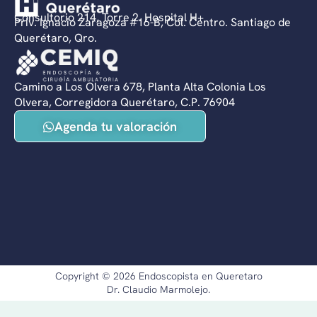
Consultorio 214, Torre 2. Hospital H+
Priv. Ignacio Zaragoza #16-B, Col. Centro. Santiago de
Querétaro, Qro.
Camino a Los Olvera 678, Planta Alta Colonia Los
Olvera, Corregidora Querétaro, C.P. 76904
Agenda tu valoración
Copyright © 2026 Endoscopista en Queretaro
Dr. Claudio Marmolejo.