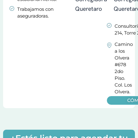
Trabajamos con
aseguradoras.
Consultor
214, Torre 
Camino
a los
Olvera
#678
2do
Piso.
Col. Los
Olvera.
CÓM