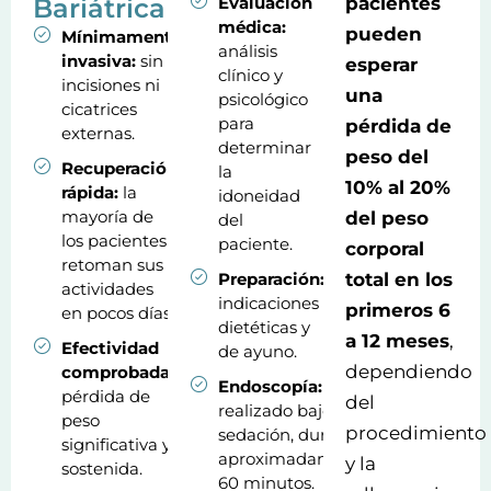
Bariátrica
Evaluación
pacientes
médica:
pueden
Mínimamente
análisis
invasiva:
sin
esperar
clínico y
incisiones ni
una
psicológico
cicatrices
para
pérdida de
externas.
determinar
peso del
Recuperación
la
10% al 20%
rápida:
la
idoneidad
mayoría de
del peso
del
los pacientes
paciente.
corporal
retoman sus
Preparación:
total en los
actividades
indicaciones
primeros 6
en pocos días.
dietéticas y
a 12 meses
,
Efectividad
de ayuno.
dependiendo
comprobada:
Endoscopía:
pérdida de
del
realizado bajo
peso
procedimiento
sedación, dura
significativa y
aproximadamente
y la
sostenida.
60 minutos.