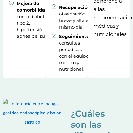
adherencia
Mejora de
Recuperación:
a las
comorbilidades:
observación
como diabetes
recomendacio
breve y alta el
tipo 2,
médicas y
mismo día.
hipertensión y
nutricionales.
apnea del sueño.
Seguimiento:
consultas
periódicas
con el equipo
médico y
nutricional.
¿Cuáles
son las